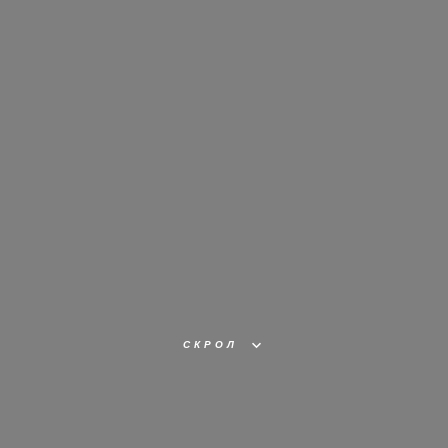
ИСКУССТВО
УПРАВЛЕНИЯ ОГНЕМ!
СКРОЛ